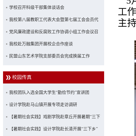
5
学校召开科级干部集体谈话会
工
我校第八届教职工代表大会暨第七届工会会员代
主
表大会第一次会议胜利召开
党风廉政建设和反腐败工作协调小组工作会议召
开
我校赴万融集团开展校企合作座谈
民盟山东艺术学院支部委员会完成换届工作
校园传真
我校团队入选全国大学生“勤俭节约”宣讲团
设计学院赴马山镇开展专项走访调研
【暑期社会实践】戏剧学院赴章丘开展暑期“三下
乡”社会实践活动
【暑期社会实践】设计学院赴长清开展“三下乡”