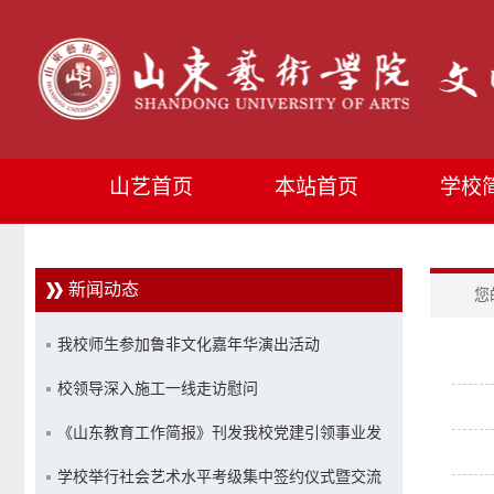
山艺首页
本站首页
学校
新闻动态
您
我校师生参加鲁非文化嘉年华演出活动
校领导深入施工一线走访慰问
《山东教育工作简报》刊发我校党建引领事业发
展经验做法
学校举行社会艺术水平考级集中签约仪式暨交流