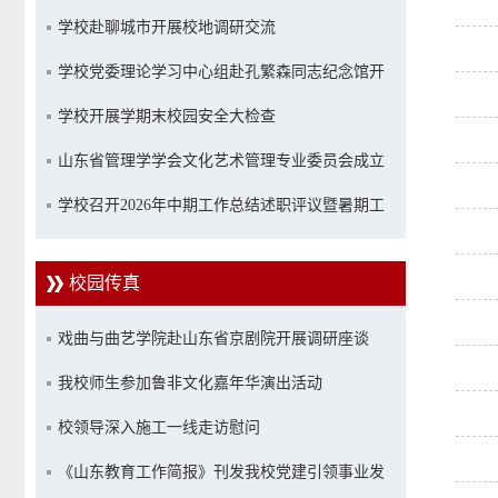
座谈会
学校赴聊城市开展校地调研交流
学校党委理论学习中心组赴孔繁森同志纪念馆开
展调研式学习
学校开展学期末校园安全大检查
山东省管理学学会文化艺术管理专业委员会成立
大会在我校举行
学校召开2026年中期工作总结述职评议暨暑期工
作部署会
校园传真
戏曲与曲艺学院赴山东省京剧院开展调研座谈
我校师生参加鲁非文化嘉年华演出活动
校领导深入施工一线走访慰问
《山东教育工作简报》刊发我校党建引领事业发