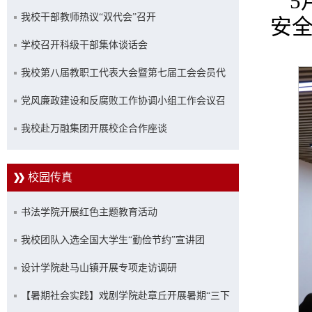
5
共治 筑牢平安校园防线
我校干部教师热议“双代会”召开
安
学校召开科级干部集体谈话会
我校第八届教职工代表大会暨第七届工会会员代
表大会第一次会议胜利召开
党风廉政建设和反腐败工作协调小组工作会议召
开
我校赴万融集团开展校企合作座谈
校园传真
书法学院开展红色主题教育活动
我校团队入选全国大学生“勤俭节约”宣讲团
设计学院赴马山镇开展专项走访调研
【暑期社会实践】戏剧学院赴章丘开展暑期“三下