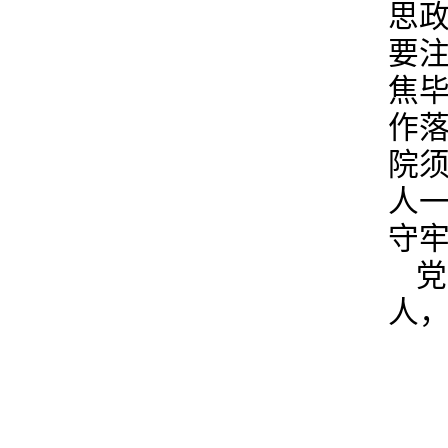
思
要
焦
作落
院
人一
守
党
人