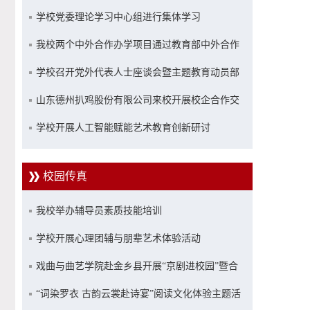
学校党委理论学习中心组进行集体学习
我校两个中外合作办学项目通过教育部中外合作
办学专项评估
学校召开党外代表人士座谈会暨主题教育动员部
署会
山东德州扒鸡股份有限公司来校开展校企合作交
流座谈
学校开展人工智能赋能艺术教育创新研讨
校园传真
我校举办辅导员素质技能培训
学校开展心理团辅与朋辈艺术体验活动
戏曲与曲艺学院赴金乡县开展“京剧进校园”暨合
约续签活动
“词染罗衣 古韵云裳赴诗宴”阅读文化体验主题活