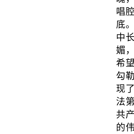
唱
底
中
媚
希
勾
现
法
共
的