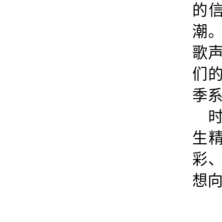
的
潮
歌
们的
季
生
彩
想