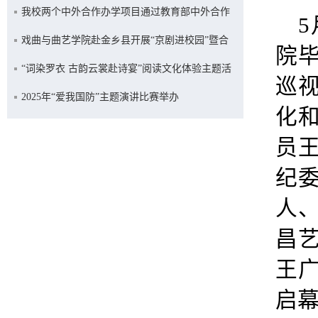
我校两个中外合作办学项目通过教育部中外合作
5
办学专项评估
戏曲与曲艺学院赴金乡县开展“京剧进校园”暨合
院
约续签活动
“词染罗衣 古韵云裳赴诗宴”阅读文化体验主题活
巡
动举办
2025年“爱我国防”主题演讲比赛举办
化
员
纪
人
昌
王广
启