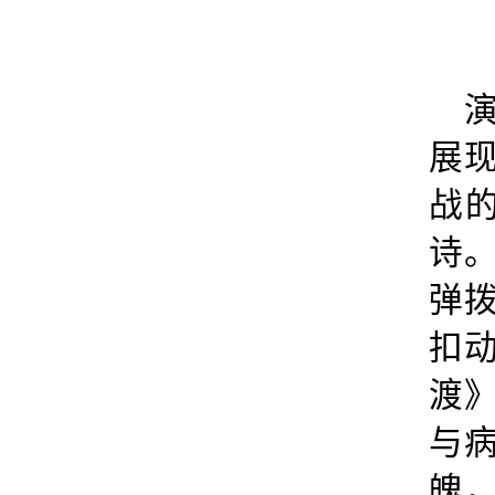
展
战
诗
弹
扣
渡
与
魄