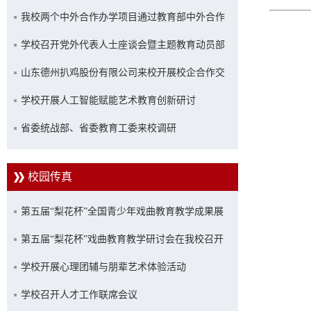
我校两个中外合作办学项目通过教育部中外合作
办学专项评估
学校召开党外代表人士座谈会暨主题教育动员部
署会
山东德州扒鸡股份有限公司来校开展校企合作交
流座谈
学校开展人工智能赋能艺术教育创新研讨
省委统战部、省委教育工委来校调研
校园传真
第五届“梨花杯”全国青少年戏曲教育教学成果展
示活动优秀成果展演在山艺举行
第五届“梨花杯”戏曲教育教学研讨会在我校召开
学校开展心理团辅与朋辈艺术体验活动
学校召开人才工作联席会议