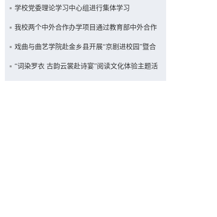
学校党委理论学习中心组进行集体学习
我校两个中外合作办学项目通过教育部中外合作
办学专项评估
戏曲与曲艺学院赴金乡县开展“京剧进校园”暨合
约续签活动
“词染罗衣 古韵云裳赴诗宴”阅读文化体验主题活
动举办