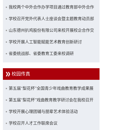
我校两个中外合作办学项目通过教育部中外合作
办学专项评估
学校召开党外代表人士座谈会暨主题教育动员部
署会
山东德州扒鸡股份有限公司来校开展校企合作交
流座谈
学校开展人工智能赋能艺术教育创新研讨
省委统战部、省委教育工委来校调研
校园传真
第五届“梨花杯”全国青少年戏曲教育教学成果展
示活动优秀成果展演在山艺举行
第五届“梨花杯”戏曲教育教学研讨会在我校召开
学校开展心理团辅与朋辈艺术体验活动
学校召开人才工作联席会议