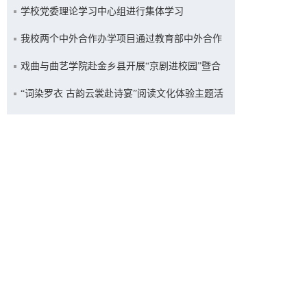
学校党委理论学习中心组进行集体学习
我校两个中外合作办学项目通过教育部中外合作
办学专项评估
戏曲与曲艺学院赴金乡县开展“京剧进校园”暨合
约续签活动
“词染罗衣 古韵云裳赴诗宴”阅读文化体验主题活
动举办