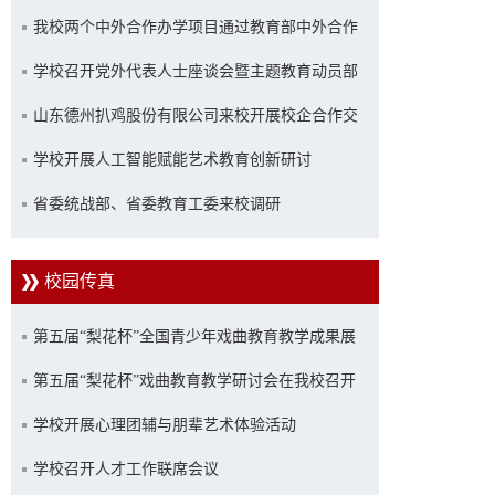
我校两个中外合作办学项目通过教育部中外合作
办学专项评估
学校召开党外代表人士座谈会暨主题教育动员部
署会
山东德州扒鸡股份有限公司来校开展校企合作交
流座谈
学校开展人工智能赋能艺术教育创新研讨
省委统战部、省委教育工委来校调研
校园传真
第五届“梨花杯”全国青少年戏曲教育教学成果展
示活动优秀成果展演在山艺举行
第五届“梨花杯”戏曲教育教学研讨会在我校召开
学校开展心理团辅与朋辈艺术体验活动
学校召开人才工作联席会议