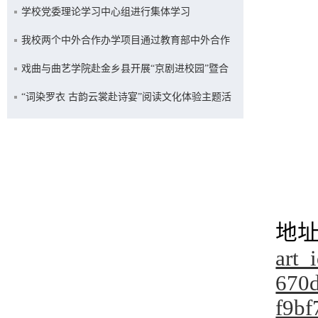
学校党委理论学习中心组进行集体学习
我校两个中外合作办学项目通过教育部中外合作
办学专项评估
戏曲与曲艺学院赴金乡县开展“京剧进校园”暨合
约续签活动
“词染罗衣 古韵云裳赴诗宴”阅读文化体验主题活
动举办
地
art
670d
f9b