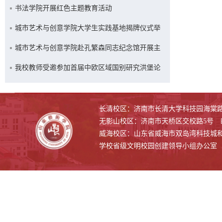
会实践活动
书法学院开展红色主题教育活动
城市艺术与创意学院大学生实践基地揭牌仪式举
行
城市艺术与创意学院赴孔繁森同志纪念馆开展主
题党日活动
我校教师受邀参加首届中欧区域国别研究洪堡论
坛
长清校区：济南市长清大学科技园海棠路500
无影山校区：济南市天桥区交校路5号 邮编
威海校区：山东省威海市双岛湾科技城和兴路1
学校省级文明校园创建领导小组办公室 联系