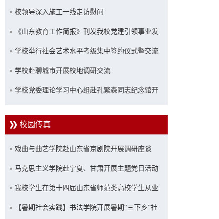
校领导深入施工一线走访慰问
《山东教育工作简报》刊发我校党建引领事业发
展经验做法
学校举行社会艺术水平考级集中签约仪式暨交流
座谈会
学校赴聊城市开展校地调研交流
学校党委理论学习中心组赴孔繁森同志纪念馆开
展调研式学习
校园传真
戏曲与曲艺学院赴山东省京剧院开展调研座谈
马克思主义学院赴宁夏、甘肃开展主题党日活动
我校学生在第十四届山东省师范类高校学生从业
技能大赛中获奖
【暑期社会实践】书法学院开展暑期“三下乡”社